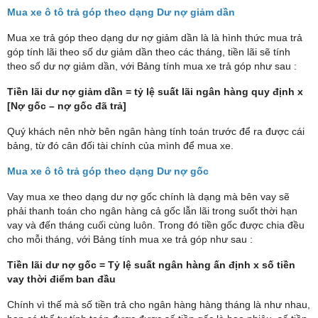
Mua xe ô tô trả góp theo dạng Dư nợ giảm dần
Mua xe trả góp theo dạng dư nợ giảm dần là là hình thức mua trả
góp tính lãi theo số dư giảm dần theo các tháng, tiền lãi sẽ tính
theo số dư nợ giảm dần, với Bảng tính mua xe trả góp như sau :
Tiền lãi dư nợ giảm dần = tỷ lệ suất lãi ngân hàng quy định x
[Nợ gốc – nợ gốc đã trả]
Quý khách nên nhờ bên ngân hàng tính toán trước để ra được cái
bảng, từ đó cân đối tài chính của mình để mua xe.
Mua xe ô tô trả góp theo dạng Dư nợ gốc
Vay mua xe theo dạng dư nợ gốc chính là dạng mà bên vay sẽ
phải thanh toán cho ngân hàng cả gốc lẫn lãi trong suốt thời hạn
vay và đến tháng cuối cùng luôn. Trong đó tiền gốc được chia đều
cho mỗi tháng, với Bảng tính mua xe trả góp như sau :
Tiền lãi dư nợ gốc = Tỷ lệ suất ngân hàng ấn định x số tiền
vay thời điểm ban đầu
Chính vì thế mà số tiền trả cho ngân hàng hàng tháng là như nhau,