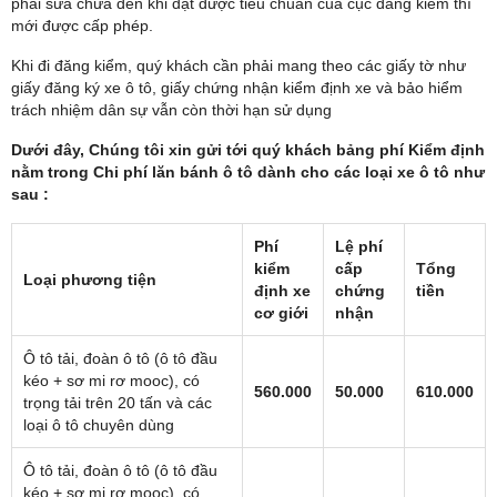
phải sửa chữa đến khi đạt được tiêu chuẩn của cục đăng kiểm thì
mới được cấp phép.
Khi đi đăng kiểm, quý khách cần phải mang theo các giấy tờ như
giấy đăng ký xe ô tô, giấy chứng nhận kiểm định xe và bảo hiểm
trách nhiệm dân sự vẫn còn thời hạn sử dụng
Dưới đây, Chúng tôi xin gửi tới quý khách bảng phí Kiểm định
nằm trong Chi phí lăn bánh ô tô dành cho các loại xe ô tô như
sau :
Phí
Lệ phí
kiểm
cấp
Tổng
Loại phương tiện
định xe
chứng
tiền
cơ giới
nhận
Ô tô tải, đoàn ô tô (ô tô đầu
kéo + sơ mi rơ mooc), có
560.000
50.000
610.000
trọng tải trên 20 tấn và các
loại ô tô chuyên dùng
Ô tô tải, đoàn ô tô (ô tô đầu
kéo + sơ mi rơ mooc), có