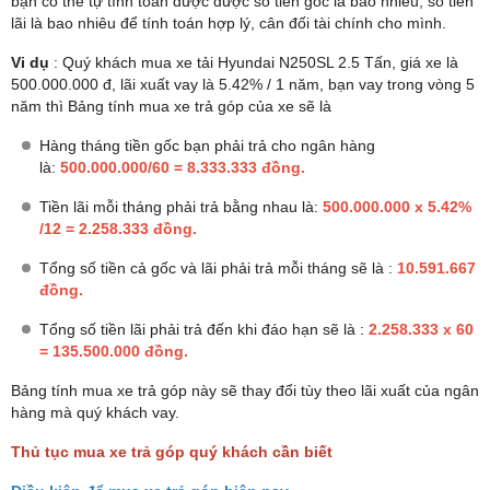
bạn có thể tự tính toán được được số tiền gốc là bao nhiêu, số tiền
lãi là bao nhiêu để tính toán hợp lý, cân đối tài chính cho mình.
Vi dụ
: Quý khách mua xe tải Hyundai N250SL 2.5 Tấn, giá xe là
500.000.000 đ, lãi xuất vay là 5.42% / 1 năm, bạn vay trong vòng 5
năm thì Bảng tính mua xe trả góp của xe sẽ là
Hàng tháng tiền gốc bạn phải trả cho ngân hàng
là:
500.000.000/60 = 8.333.333 đồng.
Tiền lãi mỗi tháng phải trả bằng nhau là:
500.000.000 x 5.42%
/12 = 2.258.333 đồng.
Tổng số tiền cả gốc và lãi phải trả mỗi tháng sẽ là :
10.591.667
đồng.
Tổng số tiền lãi phải trả đến khi đáo hạn sẽ là :
2.258.333 x 60
= 135.500.000 đồng.
Bảng tính mua xe trả góp này sẽ thay đổi tùy theo lãi xuất của ngân
hàng mà quý khách vay.
Thủ tục mua xe trả góp quý khách cần biết