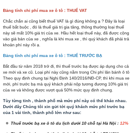
Bảng tính chi phí mua xe ô tô : THUẾ VAT
Chắc chắn ai cũng biết thuế VAT là gì đúng không ạ ? Đây là loại
thuế bắt buộc , đó là thuế giá trị gia tăng, thông thường loại thuế
này sẽ mất 10% giá trị của xe. Hầu hết loại thuế này, đã được cộng
vào giá bán của xe , nghĩa là khi mua xe , thì quý khách đã phải trả
khoản phí này rồi ạ.
Bảng tính chi phí mua xe ô tô : THUẾ TRƯỚC BẠ
Bắt đầu từ năm 2018 trở đi, thì thuế trước bạ được áp dụng cho cả
xe mới và xe cũ. Loại phí này cũng nằm trong Chi phí lăn bánh ô tô
Theo quy định chung tại Nghị Định 140/2016/NĐ-CP, thì khi mua xe
mới, phí trước bạ mà quý khách phải nộp tương đương 10% giá trị
của xe và không được vượt quá 50% mức quy định chung.
Tùy từng tỉnh , thành phố mà mức phí này có thể khác nhau.
Dưới đây Chúng tôi xin gửi tới quý khách mức phí trước bạ
của 1 vài tỉnh, thành phố lớn như sau:
Thuế trước bạ xe ô tô du lịch dưới 10 chỗ tại Hà Nội :
12%