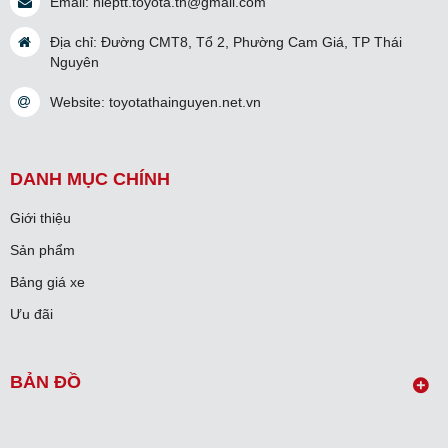
Email:
hieptt.toyota.tn@gmail.com
Địa chỉ: Đường CMT8, Tổ 2, Phường Cam Giá, TP Thái
Nguyên
Website:
toyotathainguyen.net.vn
DANH MỤC CHÍNH
Giới thiệu
Sản phẩm
Bảng giá xe
Ưu đãi
BẢN ĐỒ