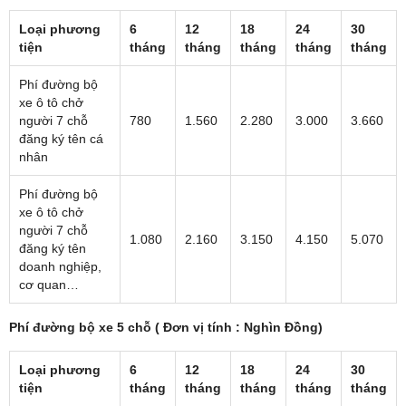
Loại phương
6
12
18
24
30
tiện
tháng
tháng
tháng
tháng
tháng
Phí đường bộ
xe ô tô chở
người 7 chỗ
780
1.560
2.280
3.000
3.660
đăng ký tên cá
nhân
Phí đường bộ
xe ô tô chở
người 7 chỗ
1.080
2.160
3.150
4.150
5.070
đăng ký tên
doanh nghiệp,
cơ quan…
Phí đường bộ xe 5 chỗ ( Đơn vị tính : Nghìn Đồng)
Loại phương
6
12
18
24
30
tiện
tháng
tháng
tháng
tháng
tháng