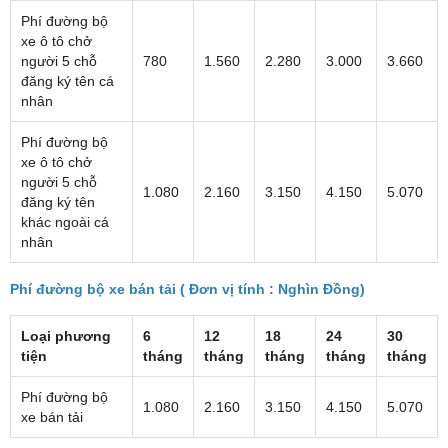
Phí đường bộ
xe ô tô chở
người 5 chỗ
780
1.560
2.280
3.000
3.660
đăng ký tên cá
nhân
Phí đường bộ
xe ô tô chở
người 5 chỗ
1.080
2.160
3.150
4.150
5.070
đăng ký tên
khác ngoài cá
nhân
Phí đường bộ xe bán tải ( Đơn vị tính : Nghìn Đồng)
Loại phương
6
12
18
24
30
tiện
tháng
tháng
tháng
tháng
tháng
Phí đường bộ
1.080
2.160
3.150
4.150
5.070
xe bán tải