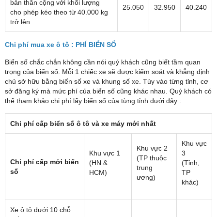
bản thân cộng với khối lượng
25.050
32.950
40.240
cho phép kéo theo từ 40.000 kg
trở lên
Chi phí mua xe ô tô : PHÍ BIỂN SỐ
Biển số chắc chắn không cần nói quý khách cũng biết tầm quan
trọng của biển số. Mỗi 1 chiếc xe sẽ được kiểm soát và khẳng định
chủ sở hữu bằng biển số xe và khung số xe. Tùy vào từng tỉnh, cơ
sở đăng ký mà mức phí của biển số cũng khác nhau. Quý khách có
thể tham khảo chi phí lấy biển số của từng tỉnh dưới đây :
Chi phí cấp biển số ô tô và xe máy
mới nhất
Khu vực
Khu vực 2
Khu vực 1
3
(TP thuộc
Chi phí cấp mới biển
(HN &
(Tỉnh,
trung
số
HCM)
TP
ương)
khác)
Xe ô tô dưới 10 chỗ