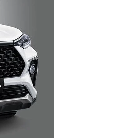
xe)
ta Thái Nguyên,