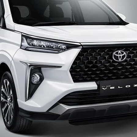
0% THUẾ TRƯỚC BẠ (tùy 
n nhất khu vực Miền Bắc kèm chính sách trợ giá cực HẤP DẪN từ Toyo
điền thông tin ngay để nhận báo giá lăn bánh TỐT NHẤT sau 5 phút.
 quan tâm
ĐĂNG KÝ NGAY