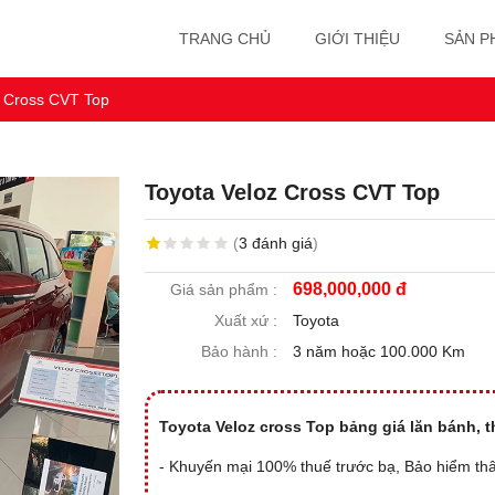
TRANG CHỦ
GIỚI THIỆU
SẢN P
z Cross CVT Top
Toyota Veloz Cross CVT Top
(
3
đánh giá
)
698,000,000 đ
Giá sản phẩm :
Xuất xứ :
Toyota
Bảo hành :
3 năm hoặc 100.000 Km
Toyota Veloz cross Top bảng giá lăn bánh, 
- Khuyến mại 100% thuế trước bạ, Bảo hiểm th