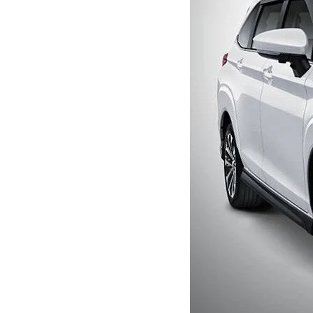
10
Báo giá hấp dẫ
Họ tên
Điện thoại
*
Chọn dòng xe