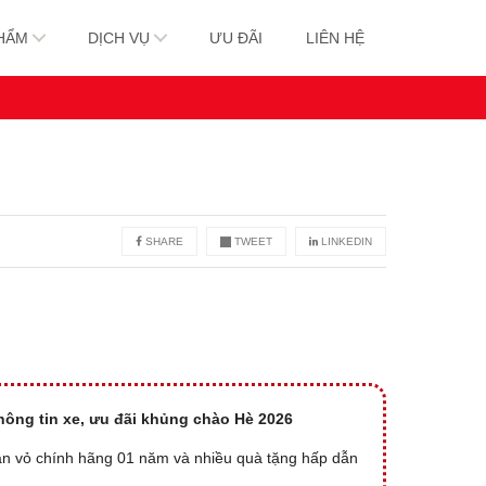
HẨM
DỊCH VỤ
ƯU ĐÃI
LIÊN HỆ
SHARE
TWEET
LINKEDIN
thông tin xe, ưu đãi khủng chào Hè 2026
ân vỏ chính hãng 01 năm và nhiều quà tặng hấp dẫn