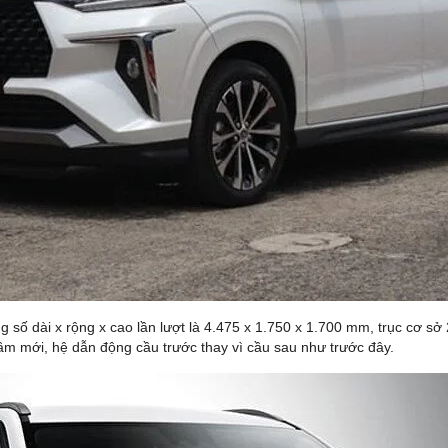
ng số dài x rộng x cao lần lượt là 4.475 x 1.750 x 1.700 mm, trục cơ
gầm mới, hệ dẫn động cầu trước thay vì cầu sau như trước đây.
 Tiền Mặt Trực Tiếp ➡️ H